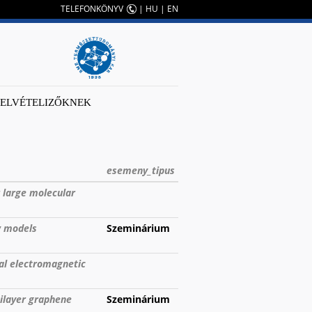
TELEFONKÖNYV
|
HU
|
EN
FELVÉTELIZŐKNEK
esemeny_tipus
r large molecular
w models
Szeminárium
al electromagnetic
bilayer graphene
Szeminárium