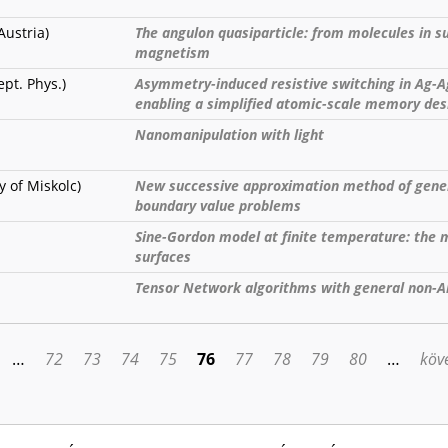
Austria)
The angulon quasiparticle: from molecules in su
magnetism
pt. Phys.)
Asymmetry-induced resistive switching in Ag-
enabling a simplified atomic-scale memory des
Nanomanipulation with light
y of Miskolc)
New successive approximation method of gener
boundary value problems
Sine-Gordon model at finite temperature: the
surfaces
Tensor Network algorithms with general non-
…
72
73
74
75
76
77
78
79
80
…
köve