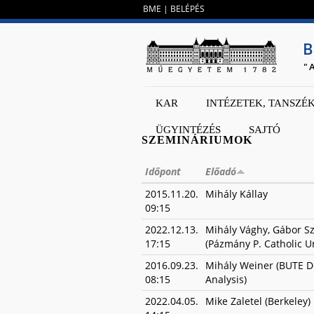
BME
|
BELÉPÉS
B
"
KAR
INTÉZETEK, TANSZÉ
ÜGYINTÉZÉS
SAJTÓ
SZEMINÁRIUMOK
Időpont
Előadó
2015.11.20.
Mihály Kállay
09:15
2022.12.13.
Mihály Vághy, Gábor S
17:15
(Pázmány P. Catholic U
2016.09.23.
Mihály Weiner (BUTE D
08:15
Analysis)
2022.04.05.
Mike Zaletel (Berkeley)