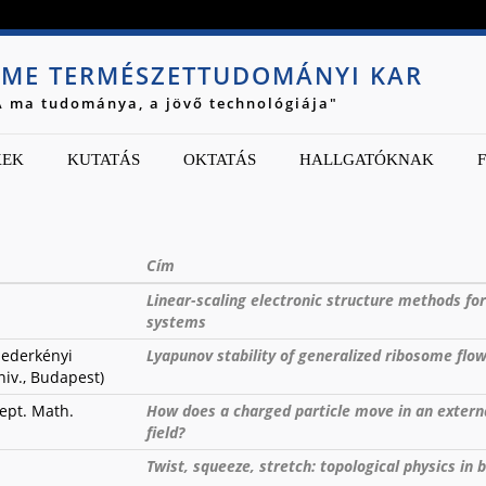
Jump to navigation
ME TERMÉSZETTUDOMÁNYI KAR
A ma tudománya, a jövő technológiája"
KEK
KUTATÁS
OKTATÁS
HALLGATÓKNAK
Cím
Linear-scaling electronic structure methods fo
systems
zederkényi
Lyapunov stability of generalized ribosome flo
niv., Budapest)
ept. Math.
How does a charged particle move in an extern
field?
Twist, squeeze, stretch: topological physics in 