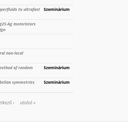
perfluids to ultrafast
Szeminárium
Ag2S-Ag memristors
ign
al non-local
 method of random
Szeminárium
Abelian symmetries
Szeminárium
tkező ›
utolsó »