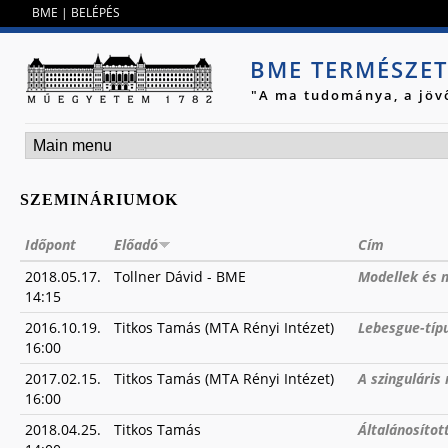
Jump to navigation
BME
|
BELÉPÉS
BME TERMÉSZE
"A ma tudománya, a jöv
SZEMINÁRIUMOK
Időpont
Előadó
Cím
2018.05.17.
Tollner Dávid - BME
Modellek és 
14:15
2016.10.19.
Titkos Tamás (MTA Rényi Intézet)
Lebesgue-típ
16:00
2017.02.15.
Titkos Tamás (MTA Rényi Intézet)
A szinguláris 
16:00
2018.04.25.
Titkos Tamás
Általánosítot