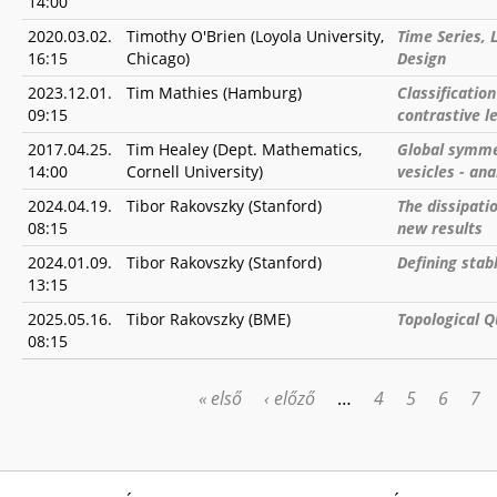
14:00
2020.03.02.
Timothy O'Brien (Loyola University,
Time Series, 
16:15
Chicago)
Design
2023.12.01.
Tim Mathies (Hamburg)
Classificatio
09:15
contrastive l
2017.04.25.
Tim Healey (Dept. Mathematics,
Global symmet
14:00
Cornell University)
vesicles - an
2024.04.19.
Tibor Rakovszky (Stanford)
The dissipati
08:15
new results
2024.01.09.
Tibor Rakovszky (Stanford)
Defining sta
13:15
2025.05.16.
Tibor Rakovszky (BME)
Topological Q
08:15
« első
‹ előző
…
4
5
6
7
OLDALAK