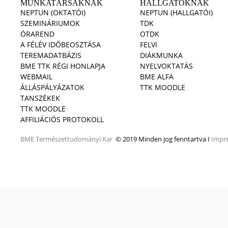
MUNKATÁRSAKNAK
HALLGATÓKNAK
NEPTUN (OKTATÓI)
NEPTUN (HALLGATÓI)
SZEMINÁRIUMOK
TDK
ÓRAREND
OTDK
A FÉLÉV IDŐBEOSZTÁSA
FELVI
TEREMADATBÁZIS
DIÁKMUNKA
BME TTK RÉGI HONLAPJA
NYELVOKTATÁS
WEBMAIL
BME ALFA
ÁLLÁSPÁLYÁZATOK
TTK MOODLE
TANSZÉKEK
TTK MOODLE
AFFILIÁCIÓS PROTOKOLL
BME
Természettudományi Kar
© 2019 Minden jog fenntartva I
Impr