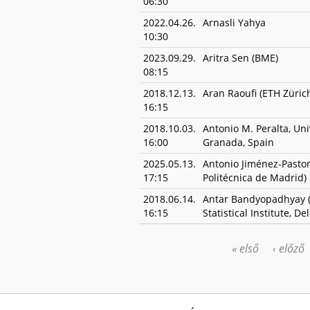
06:30
2022.04.26.
Arnasli Yahya
10:30
2023.09.29.
Aritra Sen (BME)
08:15
2018.12.13.
Aran Raoufi (ETH Züric
16:15
2018.10.03.
Antonio M. Peralta, Uni
16:00
Granada, Spain
2025.05.13.
Antonio Jiménez-Pastor
17:15
Politécnica de Madrid)
2018.06.14.
Antar Bandyopadhyay (
16:15
Statistical Institute, Del
« első
‹ előző
OLDALAK