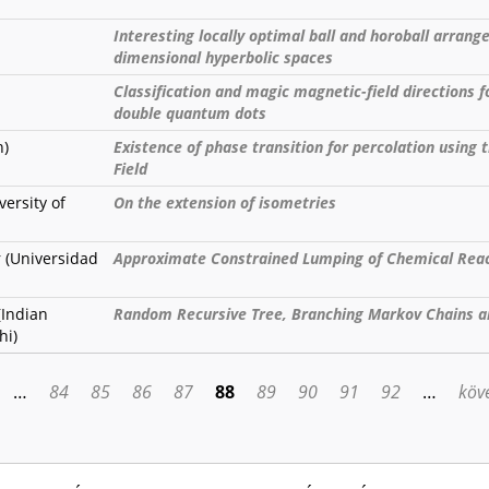
Interesting locally optimal ball and horoball arrang
dimensional hyperbolic spaces
Classification and magic magnetic-field directions f
double quantum dots
h)
Existence of phase transition for percolation using 
Field
versity of
On the extension of isometries
 (Universidad
Approximate Constrained Lumping of Chemical Rea
Indian
Random Recursive Tree, Branching Markov Chains a
hi)
…
84
85
86
87
88
89
90
91
92
…
köve