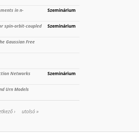
ements in n-
Szeminárium
or spin-orbit-coupled
Szeminárium
the Gaussian Free
ction Networks
Szeminárium
nd Urn Models
tkező ›
utolsó »