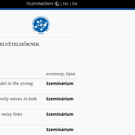
TELEFONKÖNYV
|
HU
|
EN
FELVÉTELIZŐKNEK
esemeny_tipus
del in the strong
Szeminárium
nsity waves in bulk
Szeminárium
 noisy links
Szeminárium
Szeminárium