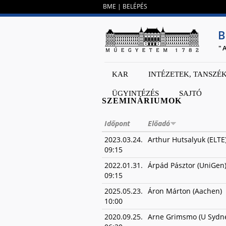
BME
|
BELÉPÉS
B
"
KAR
INTÉZETEK, TANSZÉ
ÜGYINTÉZÉS
SAJTÓ
SZEMINÁRIUMOK
Időpont
Előadó
2023.03.24.
Arthur Hutsalyuk (ELTE
09:15
2022.01.31.
Árpád Pásztor (UniGen
09:15
2025.05.23.
Áron Márton (Aachen)
10:00
2020.09.25.
Arne Grimsmo (U Sydn