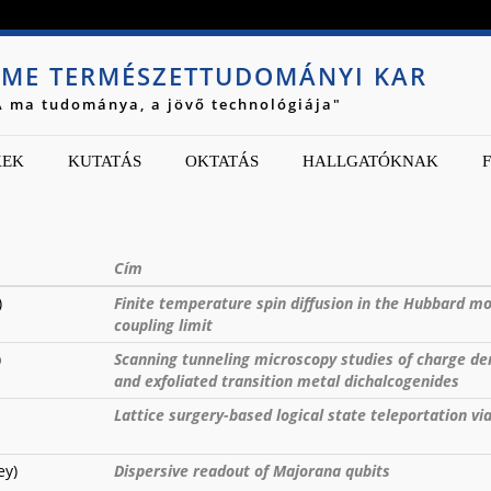
Jump to navigation
ME TERMÉSZETTUDOMÁNYI KAR
A ma tudománya, a jövő technológiája"
KEK
KUTATÁS
OKTATÁS
HALLGATÓKNAK
Cím
)
Finite temperature spin diffusion in the Hubbard mo
coupling limit
)
Scanning tunneling microscopy studies of charge de
and exfoliated transition metal dichalcogenides
Lattice surgery-based logical state teleportation via
ey)
Dispersive readout of Majorana qubits