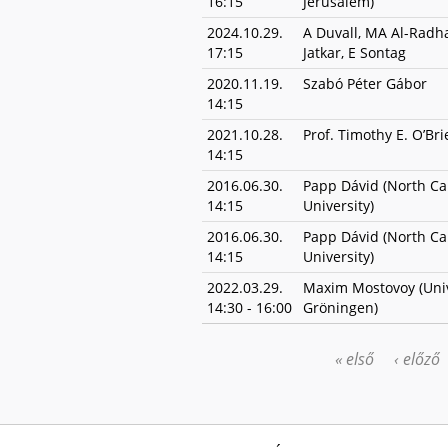
16:15
Jerusalem)
2024.10.29.
A Duvall, MA Al-Radh
17:15
Jatkar, E Sontag
2020.11.19.
Szabó Péter Gábor
14:15
2021.10.28.
Prof. Timothy E. O’Bri
14:15
2016.06.30.
Papp Dávid (North Ca
14:15
University)
2016.06.30.
Papp Dávid (North Ca
14:15
University)
2022.03.29.
Maxim Mostovoy (Uni
14:30
-
16:00
Gröningen)
« első
‹ előző
OLDALAK