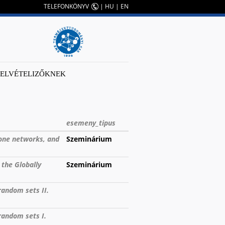
TELEFONKÖNYV
|
HU
|
EN
FELVÉTELIZŐKNEK
esemeny_tipus
 one networks, and
Szeminárium
the Globally
Szeminárium
random sets II.
random sets I.