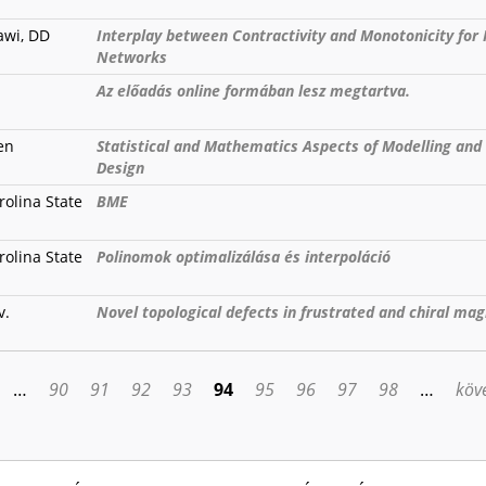
awi, DD
Interplay between Contractivity and Monotonicity for
Networks
Az előadás online formában lesz megtartva.
en
Statistical and Mathematics Aspects of Modelling and
Design
rolina State
BME
rolina State
Polinomok optimalizálása és interpoláció
v.
Novel topological defects in frustrated and chiral ma
…
90
91
92
93
94
95
96
97
98
…
köve