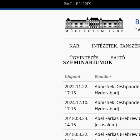
BME
|
BELÉPÉS
B
"
KAR
INTÉZETEK, TANSZÉ
ÜGYINTÉZÉS
SAJTÓ
SZEMINÁRIUMOK
Időpont
Előadó
2022.11.22.
Abhishek Deshpande (
17:15
Hyderabad)
2024.12.10.
Abhishek Deshpande (
17:15
Hyderabad)
2018.03.23.
Ábel Farkas (Hebrew U
14:15
Jerusalem)
2018.03.22.
Ábel Farkas (Hebrew U