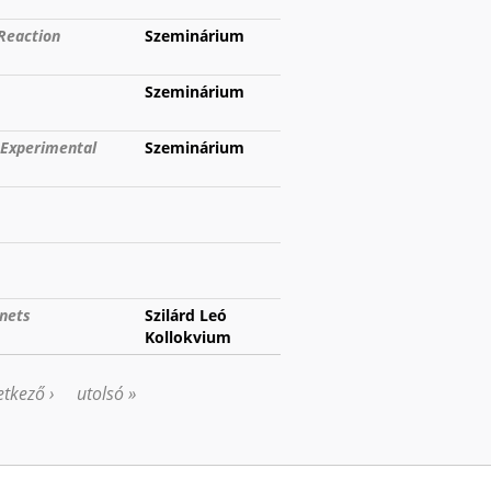
 Reaction
Szeminárium
Szeminárium
 Experimental
Szeminárium
gnets
Szilárd Leó
Kollokvium
tkező ›
utolsó »