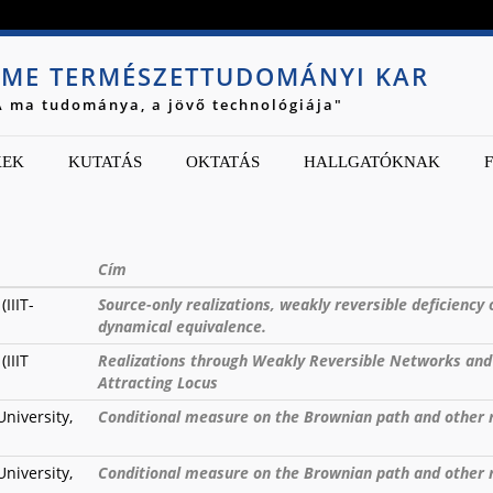
Jump to navigation
ME TERMÉSZETTUDOMÁNYI KAR
A ma tudománya, a jövő technológiája"
KEK
KUTATÁS
OKTATÁS
HALLGATÓKNAK
Cím
IIIT-
Source-only realizations, weakly reversible deficiency
dynamical equivalence.
IIIT
Realizations through Weakly Reversible Networks and 
Attracting Locus
niversity,
Conditional measure on the Brownian path and other 
niversity,
Conditional measure on the Brownian path and other 