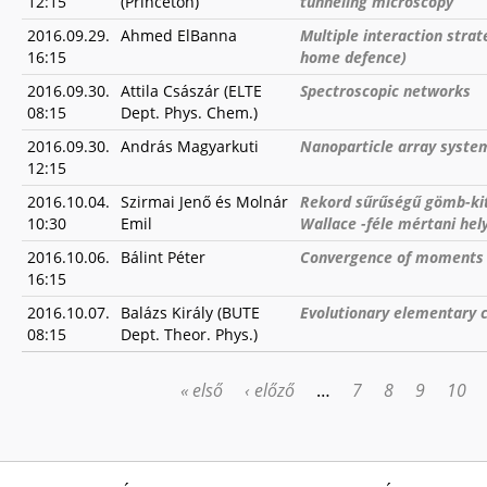
12:15
(Princeton)
tunneling microscopy
2016.09.29.
Ahmed ElBanna
Multiple interaction stra
16:15
home defence)
2016.09.30.
Attila Császár (ELTE
Spectroscopic networks
08:15
Dept. Phys. Chem.)
2016.09.30.
András Magyarkuti
Nanoparticle array system
12:15
2016.10.04.
Szirmai Jenő és Molnár
Rekord sűrűségű gömb-kit
10:30
Emil
Wallace -féle mértani hel
2016.10.06.
Bálint Péter
Convergence of moments in
16:15
2016.10.07.
Balázs Király (BUTE
Evolutionary elementary c
08:15
Dept. Theor. Phys.)
« első
‹ előző
…
7
8
9
10
OLDALAK