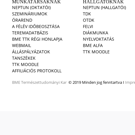
MUNKATÁRSAKNAK
HALLGATÓKNAK
NEPTUN (OKTATÓI)
NEPTUN (HALLGATÓI)
SZEMINÁRIUMOK
TDK
ÓRAREND
OTDK
A FÉLÉV IDŐBEOSZTÁSA
FELVI
TEREMADATBÁZIS
DIÁKMUNKA
BME TTK RÉGI HONLAPJA
NYELVOKTATÁS
WEBMAIL
BME ALFA
ÁLLÁSPÁLYÁZATOK
TTK MOODLE
TANSZÉKEK
TTK MOODLE
AFFILIÁCIÓS PROTOKOLL
BME
Természettudományi Kar
© 2019 Minden jog fenntartva I
Impr