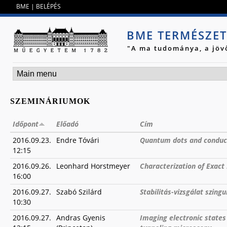
Jump to navigation
BME
|
BELÉPÉS
BME TERMÉSZE
"A ma tudománya, a jöv
SZEMINÁRIUMOK
Időpont
Előadó
Cím
2016.09.23.
Endre Tóvári
Quantum dots and conduc
12:15
2016.09.26.
Leonhard Horstmeyer
Characterization of Exact
16:00
2016.09.27.
Szabó Szilárd
Stabilitás-⁠vizsgálat szing
10:30
2016.09.27.
Andras Gyenis
Imaging electronic states