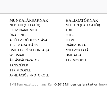
MUNKATÁRSAKNAK
HALLGATÓKNAK
NEPTUN (OKTATÓI)
NEPTUN (HALLGATÓI)
SZEMINÁRIUMOK
TDK
ÓRAREND
OTDK
A FÉLÉV IDŐBEOSZTÁSA
FELVI
TEREMADATBÁZIS
DIÁKMUNKA
BME TTK RÉGI HONLAPJA
NYELVOKTATÁS
WEBMAIL
BME ALFA
ÁLLÁSPÁLYÁZATOK
TTK MOODLE
TANSZÉKEK
TTK MOODLE
AFFILIÁCIÓS PROTOKOLL
BME
Természettudományi Kar
© 2019 Minden jog fenntartva I
Impr