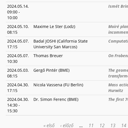
2024.05.14.
Ismét Bri
09:00
-
10:00
2024.05.10.
Maxime Le Ster (Lodz)
Moiré pla
08:15
incommens
2024.05.07.
Badal JOSHI (California State
Computati
17:15
University San Marcos)
2024.05.07.
Thomas Breuer
On Frobeni
10:30
2024.05.03.
Gergő Pintér (BME)
The geomet
08:15
transform
2024.04.30.
Nicola Vassena (FU Berlin)
Mass actio
17:15
Hurwitz
2024.04.30.
Dr. Simon Ferenc (BME)
The first 
14:30
-
15:30
« első
‹ előző
…
11
12
13
14
OLDALAK