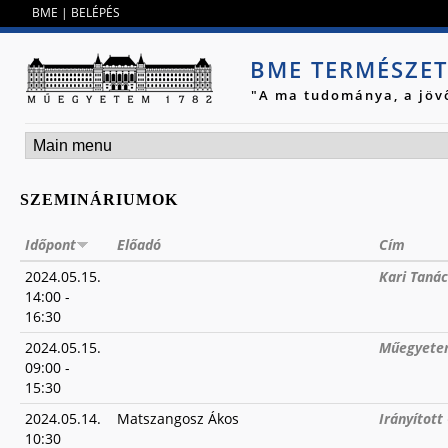
Jump to navigation
BME
|
BELÉPÉS
BME TERMÉSZE
"A ma tudománya, a jöv
SZEMINÁRIUMOK
Időpont
Előadó
Cím
2024.05.15.
Kari Tanác
14:00
-
16:30
2024.05.15.
Műegyetem
09:00
-
15:30
2024.05.14.
Matszangosz Ákos
Irányítot
10:30