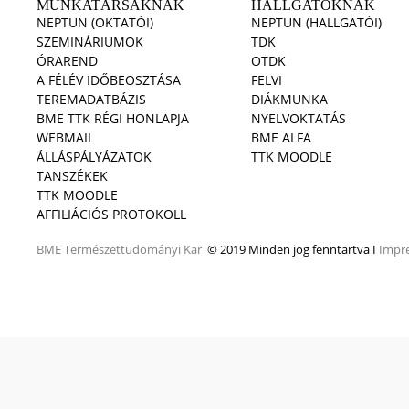
MUNKATÁRSAKNAK
HALLGATÓKNAK
NEPTUN (OKTATÓI)
NEPTUN (HALLGATÓI)
SZEMINÁRIUMOK
TDK
ÓRAREND
OTDK
A FÉLÉV IDŐBEOSZTÁSA
FELVI
TEREMADATBÁZIS
DIÁKMUNKA
BME TTK RÉGI HONLAPJA
NYELVOKTATÁS
WEBMAIL
BME ALFA
ÁLLÁSPÁLYÁZATOK
TTK MOODLE
TANSZÉKEK
TTK MOODLE
AFFILIÁCIÓS PROTOKOLL
BME
Természettudományi Kar
© 2019 Minden jog fenntartva I
Impr