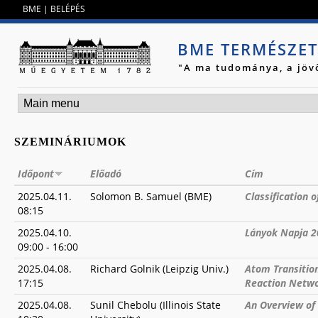
Jump to navigation
BME
|
BELÉPÉS
BME TERMÉSZE
"A ma tudománya, a jöv
SZEMINÁRIUMOK
Időpont
Előadó
Cím
2025.04.11.
Solomon B. Samuel (BME)
Classification 
08:15
2025.04.10.
Lányok Napja 2
09:00
-
16:00
2025.04.08.
Richard Golnik (Leipzig Univ.)
Atom Transitio
17:15
Reaction Netw
2025.04.08.
Sunil Chebolu (Illinois State
An Overview of