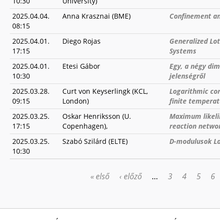
10:30
University)
2025.04.04.
Anna Krasznai (BME)
Confinement an
08:15
2025.04.01.
Diego Rojas
Generalized Lo
17:15
Systems
2025.04.01.
Etesi Gábor
Egy, a négy dim
10:30
jelenségről
2025.03.28.
Curt von Keyserlingk (KCL,
Logarithmic cor
09:15
London)
finite tempera
2025.03.25.
Oskar Henriksson (U.
Maximum likelih
17:15
Copenhagen),
reaction netwo
2025.03.25.
Szabó Szilárd (ELTE)
D-modulusok La
10:30
« első
‹ előző
…
3
4
5
6
OLDALAK