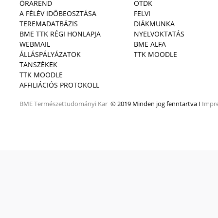
ÓRAREND
OTDK
A FÉLÉV IDŐBEOSZTÁSA
FELVI
TEREMADATBÁZIS
DIÁKMUNKA
BME TTK RÉGI HONLAPJA
NYELVOKTATÁS
WEBMAIL
BME ALFA
ÁLLÁSPÁLYÁZATOK
TTK MOODLE
TANSZÉKEK
TTK MOODLE
AFFILIÁCIÓS PROTOKOLL
BME
Természettudományi Kar
© 2019 Minden jog fenntartva I
Impr