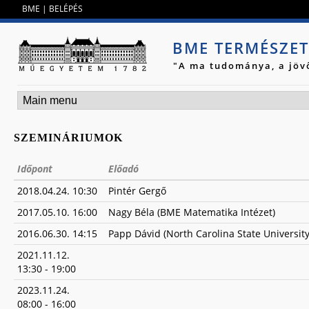
Jump to navigation
BME
|
BELÉPÉS
BME TERMÉSZE
"A ma tudománya, a jöv
SZEMINÁRIUMOK
Időpont
Előadó
2018.04.24. 10:30
Pintér Gergő
2017.05.10. 16:00
Nagy Béla (BME Matematika Intézet)
2016.06.30. 14:15
Papp Dávid (North Carolina State University
2021.11.12.
13:30
-
19:00
2023.11.24.
08:00
-
16:00