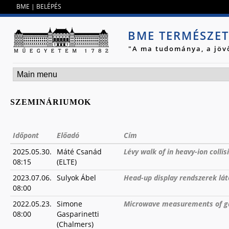
Jump to navigation
BME
|
BELÉPÉS
BME TERMÉSZE
"A ma tudománya, a jöv
SZEMINÁRIUMOK
Időpont
Előadó
Cím
2025.05.30.
Máté Csanád
Lévy walk of in heavy-ion collis
08:15
(ELTE)
2023.07.06.
Sulyok Ábel
Head-up display rendszerek lá
08:00
2022.05.23.
Simone
Microwave measurements of ga
08:00
Gasparinetti
(Chalmers)