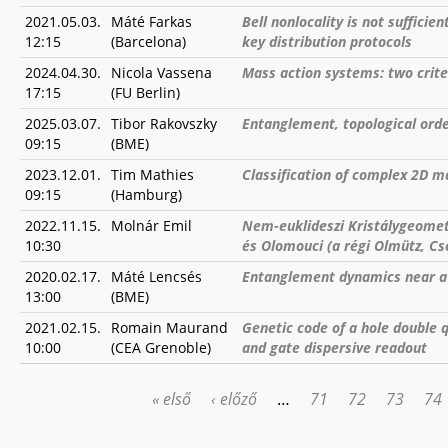
2021.05.03.
Máté Farkas
Bell nonlocality is not suffici
12:15
(Barcelona)
key distribution protocols
2024.04.30.
Nicola Vassena
Mass action systems: two crite
17:15
(FU Berlin)
2025.03.07.
Tibor Rakovszky
Entanglement, topological ord
09:15
(BME)
2023.12.01.
Tim Mathies
Classification of complex 2D m
09:15
(Hamburg)
2022.11.15.
Molnár Emil
Nem-euklideszi Kristálygeometr
10:30
és Olomouci (a régi Olmütz, Cs
2020.02.17.
Máté Lencsés
Entanglement dynamics near a 
13:00
(BME)
2021.02.15.
Romain Maurand
Genetic code of a hole double 
10:00
(CEA Grenoble)
and gate dispersive readout
« első
‹ előző
…
71
72
73
74
OLDALAK