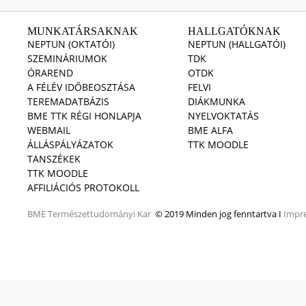
MUNKATÁRSAKNAK
HALLGATÓKNAK
NEPTUN (OKTATÓI)
NEPTUN (HALLGATÓI)
SZEMINÁRIUMOK
TDK
ÓRAREND
OTDK
A FÉLÉV IDŐBEOSZTÁSA
FELVI
TEREMADATBÁZIS
DIÁKMUNKA
BME TTK RÉGI HONLAPJA
NYELVOKTATÁS
WEBMAIL
BME ALFA
ÁLLÁSPÁLYÁZATOK
TTK MOODLE
TANSZÉKEK
TTK MOODLE
AFFILIÁCIÓS PROTOKOLL
BME
Természettudományi Kar
© 2019 Minden jog fenntartva I
Impr