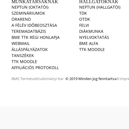
MUNKATÁRSAKNAK
HALLGATÓKNAK
NEPTUN (OKTATÓI)
NEPTUN (HALLGATÓI)
SZEMINÁRIUMOK
TDK
ÓRAREND
OTDK
A FÉLÉV IDŐBEOSZTÁSA
FELVI
TEREMADATBÁZIS
DIÁKMUNKA
BME TTK RÉGI HONLAPJA
NYELVOKTATÁS
WEBMAIL
BME ALFA
ÁLLÁSPÁLYÁZATOK
TTK MOODLE
TANSZÉKEK
TTK MOODLE
AFFILIÁCIÓS PROTOKOLL
BME
Természettudományi Kar
© 2019 Minden jog fenntartva I
Impr