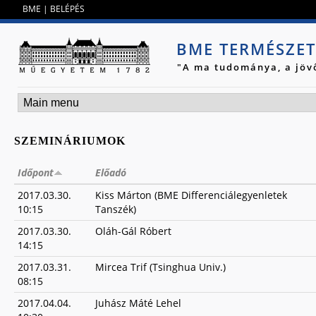
Jump to navigation
BME
|
BELÉPÉS
BME TERMÉSZE
"A ma tudománya, a jöv
SZEMINÁRIUMOK
Időpont
Előadó
2017.03.30.
Kiss Márton (BME Differenciálegyenletek
10:15
Tanszék)
2017.03.30.
Oláh-Gál Róbert
14:15
2017.03.31.
Mircea Trif (Tsinghua Univ.)
08:15
2017.04.04.
Juhász Máté Lehel