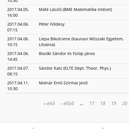
10:30
2017.04.05.
Máté László (BME Matematika Intézet)
16:00
2017.04.06.
Péter Földesy
07:15
2017.04.06.
Liepa Bikulciene (Kaunasi Műszaki Egyetem,
10:15
Litvánia)
2017.04.06.
Bozóki Sándor és Fülöp János
14:45
2017.04.07.
Sándor Katz (ELTE Dept. Theor. Phys.)
08:15
2017.04.11.
Molnár Emil-Szirmai Jenő
10:30
« első
‹ előző
…
17
18
19
20
OLDALAK