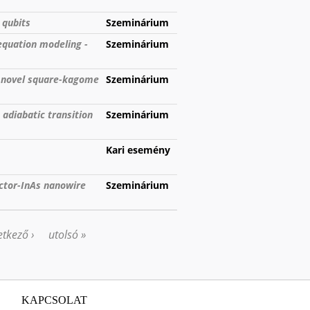
 qubits
Szeminárium
equation modeling -
Szeminárium
a novel square-kagome
Szeminárium
 adiabatic transition
Szeminárium
Kari esemény
ctor-InAs nanowire
Szeminárium
tkező ›
utolsó »
KAPCSOLAT