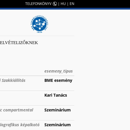
TELEFONKÖNYV
|
HU
|
EN
FELVÉTELIZŐKNEK
esemeny_tipus
 Szakkiállítás
BME esemény
Kari Tanács
tic compartmental
Szeminárium
olografikus képalkotó
Szeminárium