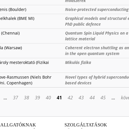
módszerek
nis (Boulder)
Noise-protected superconducting
elkhalek (BME MI)
Graphical models and structural 
PhD public defence
l (Chennai)
Quantum Spin Liquid Physics on 
lattice material
da (Warsaw)
Coherent electron shuttling as an
in the open quantum system
ároly mesteroktató (Fizikai
Mikulás fizika
ove-Rasmussen (Niels Bohr
Novel types of hybrid supercondu
 Uni. Copenhagen)
based devices
…
37
38
39
40
41
42
43
44
45
…
köve
HALLGATÓKNAK
SZOLGÁLTATÁSOK