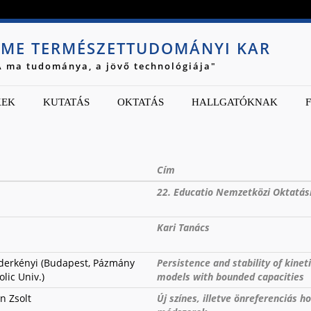
Jump to navigation
ME TERMÉSZETTUDOMÁNYI KAR
A ma tudománya, a jövő technológiája"
KEK
KUTATÁS
OKTATÁS
HALLGATÓKNAK
Cím
22. Educatio Nemzetközi Oktatási
Kari Tanács
derkényi (Budapest, Pázmány
Persistence and stability of kine
lic Univ.)
models with bounded capacities
n Zsolt
Új színes, illetve önreferenciás h