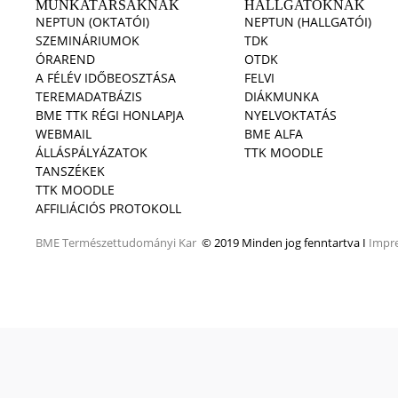
MUNKATÁRSAKNAK
HALLGATÓKNAK
NEPTUN (OKTATÓI)
NEPTUN (HALLGATÓI)
SZEMINÁRIUMOK
TDK
ÓRAREND
OTDK
A FÉLÉV IDŐBEOSZTÁSA
FELVI
TEREMADATBÁZIS
DIÁKMUNKA
BME TTK RÉGI HONLAPJA
NYELVOKTATÁS
WEBMAIL
BME ALFA
ÁLLÁSPÁLYÁZATOK
TTK MOODLE
TANSZÉKEK
TTK MOODLE
AFFILIÁCIÓS PROTOKOLL
BME
Természettudományi Kar
© 2019 Minden jog fenntartva I
Impr