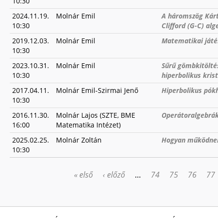
10:30
2024.11.19.
Molnár Emil
A háromszög Kárt
10:30
Clifford (G-C) al
2019.12.03.
Molnár Emil
Matematikai játé
10:30
2023.10.31.
Molnár Emil
Sűrű gömbkitöltés
10:30
hiperbolikus kris
2017.04.11.
Molnár Emil-Szirmai Jenő
Hiperbolikus pók
10:30
2016.11.30.
Molnár Lajos (SZTE, BME
Operátoralgebrák
16:00
Matematika Intézet)
2025.02.25.
Molnár Zoltán
Hogyan működnek 
10:30
« első
‹ előző
…
74
75
76
77
OLDALAK