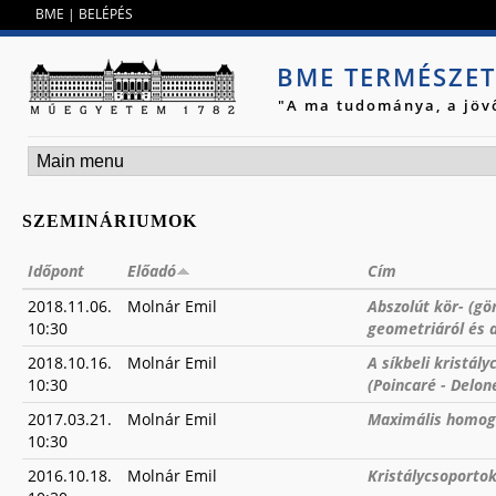
Jump to navigation
BME
|
BELÉPÉS
BME TERMÉSZE
"A ma tudománya, a jöv
SZEMINÁRIUMOK
Időpont
Előadó
Cím
2018.11.06.
Molnár Emil
Abszolút kör- (gö
10:30
geometriáról és a
2018.10.16.
Molnár Emil
A síkbeli kristál
10:30
(Poincaré - Delon
2017.03.21.
Molnár Emil
Maximális homog
10:30
2016.10.18.
Molnár Emil
Kristálycsoporto