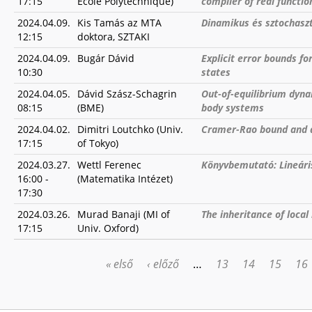
17:15
Ecole Polytechnique)
compiler of real functio
2024.04.09.
Kis Tamás az MTA
Dinamikus és sztochasz
12:15
doktora, SZTAKI
2024.04.09.
Bugár Dávid
Explicit error bounds f
10:30
states
2024.04.05.
Dávid Szász-Schagrin
Out-of-equilibrium dyn
08:15
(BME)
body systems
2024.04.02.
Dimitri Loutchko (Univ.
Cramer-Rao bound and ab
17:15
of Tokyo)
2024.03.27.
Wettl Ferenec
Könyvbemutató: Lineári
16:00
-
(Matematika Intézet)
17:30
2024.03.26.
Murad Banaji (MI of
The inheritance of local
17:15
Univ. Oxford)
« első
‹ előző
…
13
14
15
16
OLDALAK