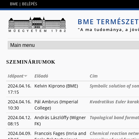
Jump to navigation
BME
|
BELÉPÉS
BME TERMÉSZE
"A ma tudománya, a jöv
SZEMINÁRIUMOK
Időpont
Előadó
Cím
2024.04.16.
Kelvin Kiprono (BME)
Symbolic solution of som
17:15
2024.04.16.
Pál Ambrus (Imperial
Kvadratikus Euler karak
10:30
College)
2024.04.12.
András Lászlóffy (Wigner
Topological band format
08:15
FK)
2024.04.09.
Francois Fages (Inria and
Chemical reaction netw