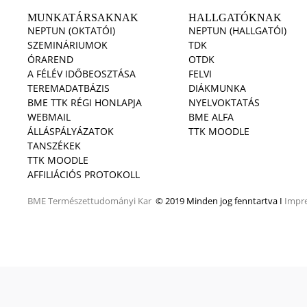
MUNKATÁRSAKNAK
HALLGATÓKNAK
NEPTUN (OKTATÓI)
NEPTUN (HALLGATÓI)
SZEMINÁRIUMOK
TDK
ÓRAREND
OTDK
A FÉLÉV IDŐBEOSZTÁSA
FELVI
TEREMADATBÁZIS
DIÁKMUNKA
BME TTK RÉGI HONLAPJA
NYELVOKTATÁS
WEBMAIL
BME ALFA
ÁLLÁSPÁLYÁZATOK
TTK MOODLE
TANSZÉKEK
TTK MOODLE
AFFILIÁCIÓS PROTOKOLL
BME
Természettudományi Kar
© 2019 Minden jog fenntartva I
Impr