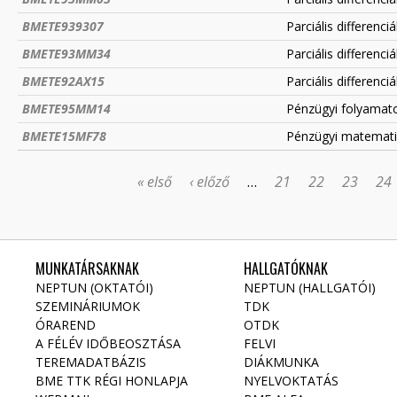
BMETE939307
Parciális differen
BMETE93MM34
Parciális differenc
BMETE92AX15
Parciális differen
BMETE95MM14
Pénzügyi folyamat
BMETE15MF78
Pénzügyi matemati
« első
‹ előző
…
21
22
23
24
OLDALAK
MUNKATÁRSAKNAK
HALLGATÓKNAK
NEPTUN (OKTATÓI)
NEPTUN (HALLGATÓI)
SZEMINÁRIUMOK
TDK
ÓRAREND
OTDK
A FÉLÉV IDŐBEOSZTÁSA
FELVI
TEREMADATBÁZIS
DIÁKMUNKA
BME TTK RÉGI HONLAPJA
NYELVOKTATÁS