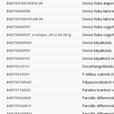
BMETENTMsOKRAI-00
Orvosi fizika alapi
BMETE80MF80
Orvosi fizika labor
BMETENTMsOFLAB-00
Orvosi fizika labor
BMETE80MF87
Orvosi fizika szigor
BMETE80MF87_ervényes_2012.08.30-ig
Orvosi fizika szigor
BMETE80MFAN
Orvosi képalkotás
BMETE80MF91
Orvosi képalkotás
BMETE80AF35
Orvosi képalkotó r
BMETE47D131
Összehangoldódás 
BMETE919201
P-adikus számok és
BMETE47MN02
Pályaszocializáció 
BMETE11MX32
Paradox kvantum v
BMETE92AM45
Parciális differenci
BMETE93AM13
Parciális differenci
BMETE93MM03
Parciális differenci