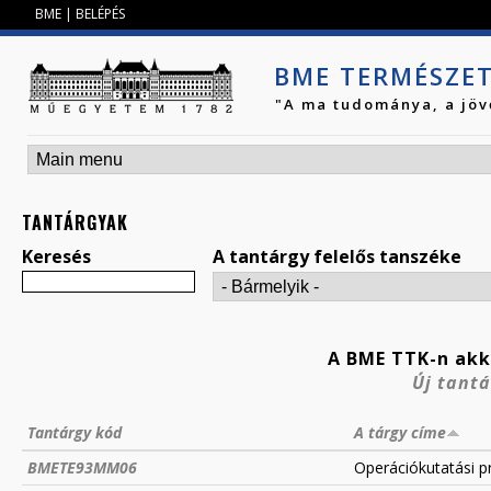
Jump to navigation
BME
|
BELÉPÉS
BME TERMÉSZE
"A ma tudománya, a jöv
TANTÁRGYAK
Keresés
A tantárgy felelős tanszéke
A BME TTK-n akk
Új tantá
Tantárgy kód
A tárgy címe
BMETE93MM06
Operációkutatási 