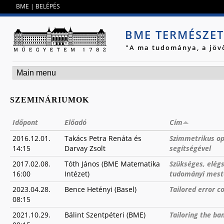
Jump to navigation
BME
|
BELÉPÉS
BME TERMÉSZE
"A ma tudománya, a jöv
SZEMINÁRIUMOK
Időpont
Előadó
Cím
2016.12.01.
Takács Petra Renáta és
Szimmetrikus op
14:15
Darvay Zsolt
segítségével
2017.02.08.
Tóth János (BME Matematika
Szükséges, elég
16:00
Intézet)
tudományi mest
2023.04.28.
Bence Hetényi (Basel)
Tailored error c
08:15
2021.10.29.
Bálint Szentpéteri (BME)
Tailoring the ba