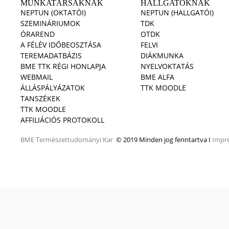
MUNKATÁRSAKNAK
HALLGATÓKNAK
NEPTUN (OKTATÓI)
NEPTUN (HALLGATÓI)
SZEMINÁRIUMOK
TDK
ÓRAREND
OTDK
A FÉLÉV IDŐBEOSZTÁSA
FELVI
TEREMADATBÁZIS
DIÁKMUNKA
BME TTK RÉGI HONLAPJA
NYELVOKTATÁS
WEBMAIL
BME ALFA
ÁLLÁSPÁLYÁZATOK
TTK MOODLE
TANSZÉKEK
TTK MOODLE
AFFILIÁCIÓS PROTOKOLL
BME
Természettudományi Kar
© 2019 Minden jog fenntartva I
Impr