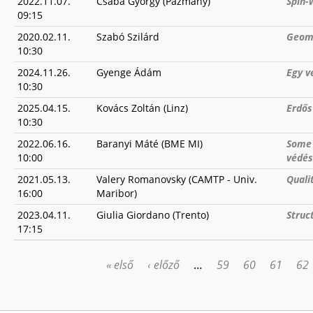
2022.11.07.
Csaba György (Pázmány)
Spin-
09:15
2020.02.11.
Szabó Szilárd
Geome
10:30
2024.11.26.
Gyenge Ádám
Egy v
10:30
2025.04.15.
Kovács Zoltán (Linz)
Erdős
10:30
2022.06.16.
Baranyi Máté (BME MI)
Some 
10:00
védés
2021.05.13.
Valery Romanovsky (CAMTP - Univ.
Quali
16:00
Maribor)
2023.04.11.
Giulia Giordano (Trento)
Struc
17:15
« első
‹ előző
…
59
60
61
62
OLDALAK