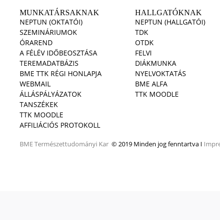
MUNKATÁRSAKNAK
HALLGATÓKNAK
NEPTUN (OKTATÓI)
NEPTUN (HALLGATÓI)
SZEMINÁRIUMOK
TDK
ÓRAREND
OTDK
A FÉLÉV IDŐBEOSZTÁSA
FELVI
TEREMADATBÁZIS
DIÁKMUNKA
BME TTK RÉGI HONLAPJA
NYELVOKTATÁS
WEBMAIL
BME ALFA
ÁLLÁSPÁLYÁZATOK
TTK MOODLE
TANSZÉKEK
TTK MOODLE
AFFILIÁCIÓS PROTOKOLL
BME
Természettudományi Kar
© 2019 Minden jog fenntartva I
Impr