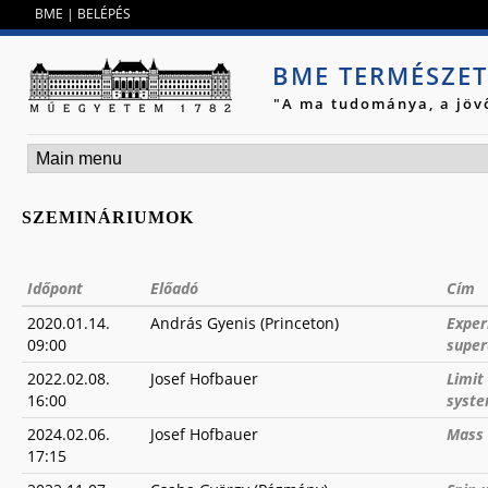
Jump to navigation
BME
|
BELÉPÉS
BME TERMÉSZE
"A ma tudománya, a jöv
SZEMINÁRIUMOK
Időpont
Előadó
Cím
2020.01.14.
András Gyenis (Princeton)
Exper
09:00
super
2022.02.08.
Josef Hofbauer
Limit
16:00
syst
2024.02.06.
Josef Hofbauer
Mass 
17:15